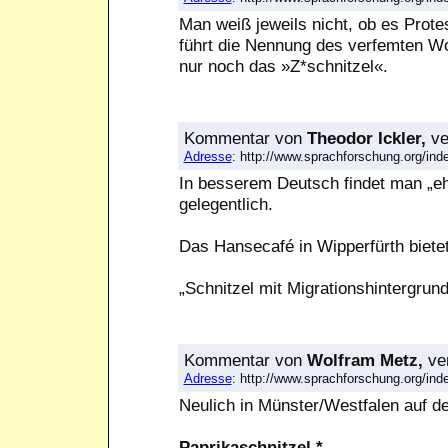
Man weiß jeweils nicht, ob es Protes
führt die Nennung des verfemten Wo
nur noch das »Z*schnitzel«.
Kommentar
von
Theodor Ickler,
ve
Adresse
: http://www.sprachforschung.org/i
In besserem Deutsch findet man „e
gelegentlich.
Das Hansecafé in Wipperfürth bietet 
„Schnitzel mit Migrationshintergrun
Kommentar
von
Wolfram Metz,
ver
Adresse
: http://www.sprachforschung.org/i
Neulich in Münster/Westfalen auf de
Paprikaschnitzel *