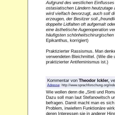
Aufgrund des westlichen Einflusses g
ostasiatischen Ländern heutzutage 
wird vielfach bevorzugt, auch soll d
erzeugen, der Besitzer soll „freund
doppelte Lidfalten oft aufgemalt o
eine ästhetische Augenoperation verw
häufigsten schönheitschirurgischen 
Epikanthus, korrigiert)
Praktizierter Rassismus. Man denk
verwendeten Bleichmittel. (Wie di
praktizierter Antifeminismus ist.)
Kommentar
von
Theodor Ickler,
ve
Adresse
: http://www.sprachforschung.org/
Wie wollen denn die „Sinti und Rom
Dazu soll man laut Stefanowitsch u
befragen. Damit macht man es sich 
Problem, inwiefern Funktionäre wir
deren Interessen sie in anderer Hin