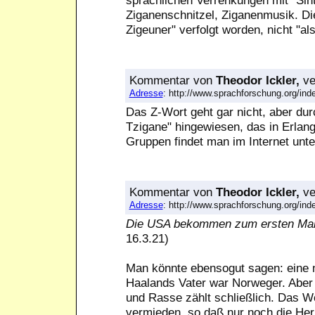
Ziganenschnitzel, Ziganenmusik. D
Zigeuner" verfolgt worden, nicht "al
Kommentar
von
Theodor Ickler,
ve
Adresse
: http://www.sprachforschung.org/i
Das Z-Wort geht gar nicht, aber dur
Tzigane" hingewiesen, das in Erlang
Gruppen findet man im Internet unte
Kommentar
von
Theodor Ickler,
ve
Adresse
: http://www.sprachforschung.org/i
Die USA bekommen zum ersten Mal e
16.3.21)
Man könnte ebensogut sagen: eine 
Haalands Vater war Norweger. Aber
und Rasse zählt schließlich. Das W
vermieden, so daß nur noch die Herk