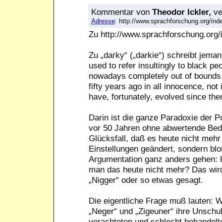
Kommentar
von
Theodor Ickler,
ve
Adresse
: http://www.sprachforschung.org/i
Zu http://www.sprachforschung.or
Zu „darky“ („darkie“) schreibt jeman
used to refer insultingly to black p
nowadays completely out of bounds
fifty years ago in all innocence, not 
have, fortunately, evolved since the
Darin ist die ganze Paradoxie der P
vor 50 Jahren ohne abwertende Bede
Glücksfall, daß es heute nicht mehr
Einstellungen geändert, sondern bl
Argumentation ganz anders gehen: 
man das heute nicht mehr? Das wird
„Nigger“ oder so etwas gesagt.
Die eigentliche Frage muß lauten: 
„Neger“ und „Zigeuner“ ihre Unschu
verachteten und schlecht behandel