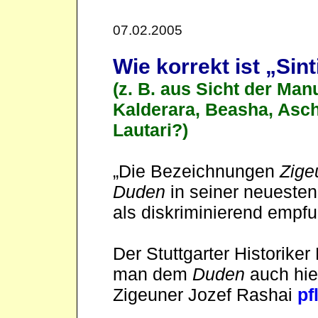
07.02.2005
Wie korrekt ist „Si
(z. B. aus Sicht der Manu
Kalderara, Beasha, Asch
Lautari?)
„Die Bezeichnungen
Zige
Duden
in seiner neuesten
als diskriminierend empfu
Der Stuttgarter Historike
man dem
Duden
auch hier
Zigeuner Jozef Rashai
pf