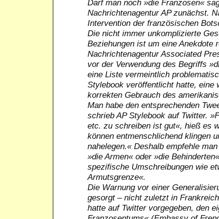
Darf man noch »die Franzosen« sage
Nachrichtenagentur AP zunächst. Na
Intervention der französischen Bots
Die nicht immer unkomplizierte Ges
Beziehungen ist um eine Anekdote r
Nachrichtenagentur Associated Press
vor der Verwendung des Begriffs »d
eine Liste vermeintlich problematis
Stylebook veröffentlicht hatte, eine 
korrekten Gebrauch des amerikanis
Man habe den entsprechenden Tweet
schrieb AP Stylebook auf Twitter. 
etc. zu schreiben ist gut«, hieß es w
können entmenschlichend klingen und
nahelegen.« Deshalb empfehle man 
»die Armen« oder »die Behinderten«
spezifische Umschreibungen wie e
Armutsgrenze«.
Die Warnung vor einer Generalisieru
gesorgt – nicht zuletzt in Frankreic
hatte auf Twitter vorgegeben, den 
Franzosentums« (Embassy of Frenc