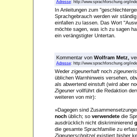
Adresse
: http://www.sprachforschung.org/i
In Anleitungen zum "geschlechterge
Sprachgebrauch werden wir ständig 
einfallen zu lassen. Das Wort "Ausw
möchte sagen, was ich zu sagen ha
ein verängstigter Untertan.
Kommentar
von
Wolfram Metz,
ver
Adresse
: http://www.sprachforschung.org/i
Weder
zigeunerhaft
noch
zigeuneri
üblichen Warnhinweis versehen, obw
als abwertend einstuft (wird aber 
Zigeuner
vollführt die Redaktion de
weiteren von mir):
»Dagegen sind Zusammensetzunge
noch
üblich; so
verwendete
die Sp
ausdrücklich nicht diskriminierend
g
die gesamte Sprachfamilie zu erfass
Zigeunerschnitzel
existiert bisher 