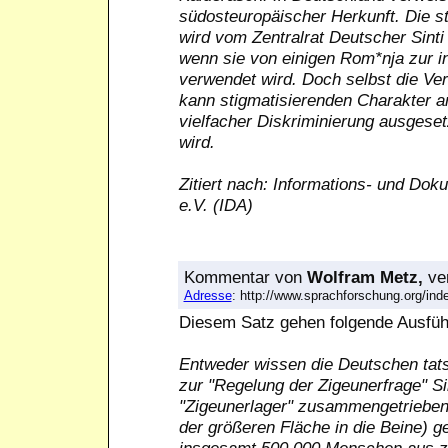
südosteuropäischer Herkunft. Die s
wird vom Zentralrat Deutscher Sinti
wenn sie von einigen Rom*nja zur i
verwendet wird. Doch selbst die Ve
kann stigmatisierenden Charakter 
vielfacher Diskriminierung ausgeset
wird.
Zitiert nach: Informations- und Dok
e.V. (IDA)
Kommentar
von
Wolfram Metz,
ver
Adresse
: http://www.sprachforschung.org/i
Diesem Satz gehen folgende Ausfüh
Entweder wissen die Deutschen tatsä
zur "Regelung der Zigeunerfrage" S
"Zigeunerlager" zusammengetrieben,
der größeren Fläche in die Beine) 
insgesamt 500.000 Menschen aus zut