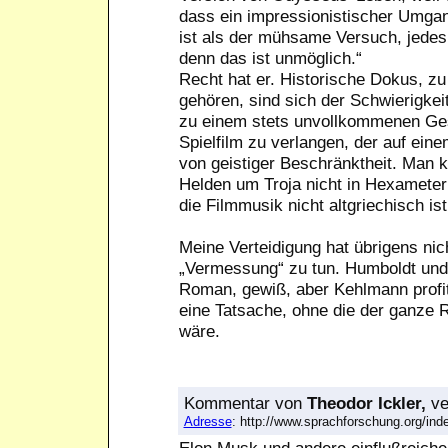
dass ein impressionistischer Umgan
ist als der mühsame Versuch, jedes 
denn das ist unmöglich.“
Recht hat er. Historische Dokus, z
gehören, sind sich der Schwierigkei
zu einem stets unvollkommenen Ge
Spielfilm zu verlangen, der auf eine
von geistiger Beschränktheit. Man
Helden um Troja nicht in Hexameter
die Filmmusik nicht altgriechisch is
Meine Verteidigung hat übrigens ni
„Vermessung“ zu tun. Humboldt und 
Roman, gewiß, aber Kehlmann profiti
eine Tatsache, ohne die der ganze
wäre.
Kommentar
von
Theodor Ickler,
ve
Adresse
: http://www.sprachforschung.org/i
Elon Musk und andere einflußreiche