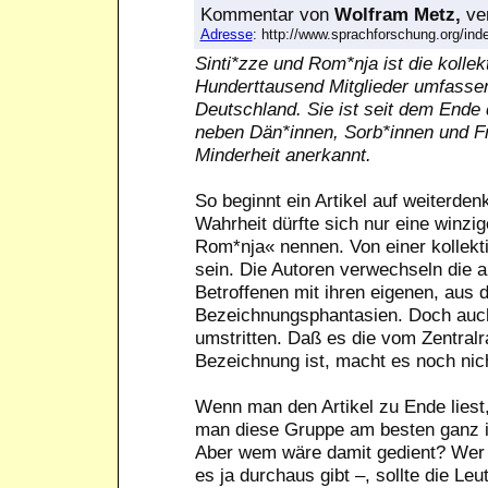
Kommentar
von
Wolfram Metz,
ver
Adresse
: http://www.sprachforschung.org/i
Sinti*zze und Rom*nja ist die kolle
Hunderttausend Mitglieder umfassend
Deutschland. Sie ist seit dem Ende
neben Dän*innen, Sorb*innen und Fr
Minderheit anerkannt.
So beginnt ein Artikel auf weiterden
Wahrheit dürfte sich nur eine winzi
Rom*nja« nennen. Von einer kollekt
sein. Die Autoren verwechseln die
Betroffenen mit ihren eigenen, aus 
Bezeichnungsphantasien. Doch auch
umstritten. Daß es die vom Zentral
Bezeichnung ist, macht es noch nich
Wenn man den Artikel zu Ende lies
man diese Gruppe am besten ganz i
Aber wem wäre damit gedient? Wer wi
es ja durchaus gibt –, sollte die Le