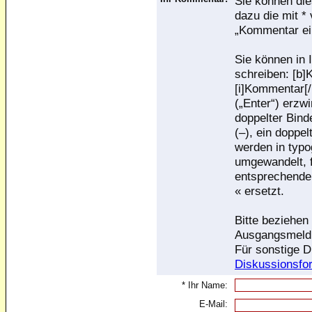
Sie können die
dazu die mit *
„Kommentar ei
Sie können in 
schreiben: [b]
[i]Kommentar[/
(„Enter“) erzw
doppelter Binde
(–), ein doppel
werden in typo
umgewandelt, 
entsprechende
« ersetzt.
Bitte beziehen
Ausgangsmeld
Für sonstige D
Diskussionsfo
* Ihr Name:
E-Mail: