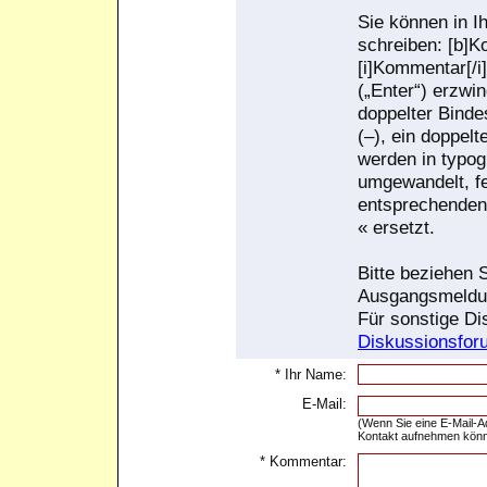
Sie können in I
schreiben: [b]K
[i]Kommentar[/i]
(„Enter“) erzwi
doppelter Bindes
(–), ein doppelt
werden in typog
umgewandelt, f
entsprechenden
« ersetzt.
Bitte beziehen S
Ausgangsmeldu
Für sonstige Di
Diskussionsfor
* Ihr Name:
E-Mail:
(Wenn Sie eine E-Mail-A
Kontakt aufnehmen könn
* Kommentar: