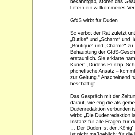
bekanntgab, stören das Gesch
liefern ein willkommenes Ve
GfdS wirbt für Duden
So verbot der Rat zuletzt un
„Butike“ und „Scharm“ und l
„Boutique“ und „Charme“ zu. 
Behauptung der GfdS-Geschä
erstaunlich. Sie erklärte n
Kurier: „Dudens Prinzip ‚Schr
phonetische Ansatz – kommt 
zur Geltung.“ Anscheinend h
beschäftigt.
Das Gespräch mit der Zeitung
darauf, wie eng die als geme
Dudenredaktion verbunden i
wirbt: „Die Dudenredaktion i
Instanz für alle Fragen zur
… Der Duden ist der ‚König‘
ist nicht maßgeblich; für die