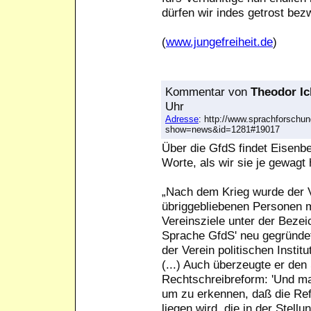
dürfen wir indes getrost bezw
(
www.jungefreiheit.de
)
Kommentar
von
Theodor Ic
Uhr
Adresse
: http://www.sprachforschun
show=news&id=1281#19017
Über die GfdS findet Eisenb
Worte, als wir sie je gewagt
„Nach dem Krieg wurde der V
übriggebliebenen Personen m
Vereinsziele unter der Bezei
Sprache GfdS' neu gegründet
der Verein politischen Instit
(...) Auch überzeugte er den
Rechtschreibreform: 'Und m
um zu erkennen, daß die Ref
liegen wird, die in der Stel