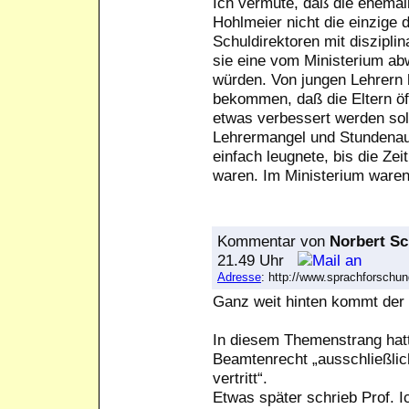
Ich vermute, daß die ehemal
Hohlmeier nicht die einzige d
Schuldirektoren mit diszipli
sie eine vom Ministerium ab
würden. Von jungen Lehrern
bekommen, daß die Eltern öf
etwas verbessert werden sol
Lehrermangel und Stundenaus
einfach leugnete, bis die Zei
waren. Im Ministerium waren
Kommentar
von
Norbert Sc
21.49 Uhr
Adresse
: http://www.sprachforsch
Ganz weit hinten kommt der
In diesem Themenstrang hatt
Beamtenrecht „ausschließlic
vertritt“.
Etwas später schrieb Prof. Ic