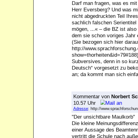
Darf man fragen, was es mit I
Herr Eversberg? Und was mir 
nicht abgedruckten Teil Ihre
sachlich falschen Serientite
mögen, ...« – die BZ ist also
dem sie schon voriges Jahr e
(Sie bezogen sich hier darau
http://www.sprachforschung.
show=thorheiten&id=79#188)?
Subversives, denn in so kur
Deutsch“ vorgesetzt zu bek
an; da kommt man sich einfa
Kommentar
von
Norbert Sc
10.57 Uhr
Adresse
: http://www.sprachforsch
"Der unsichtbare Maulkorb"
Die kleine Meinungsdifferenz 
einer Aussage des Beamtenrec
vertritt die Schule nach auße