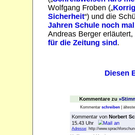
Wolfgang Froben („
Korrig
Sicherheit
“) und die Sch
Jahren Schule noch ma
Andreas Berger erläutert
für die Zeitung sind
.
Diesen B
Kommentare
zu
»Stimm
Kommentar
schreiben
| ältes
Kommentar
von
Norbert Sc
15.43 Uhr
Adresse
: http://www.sprachforsch