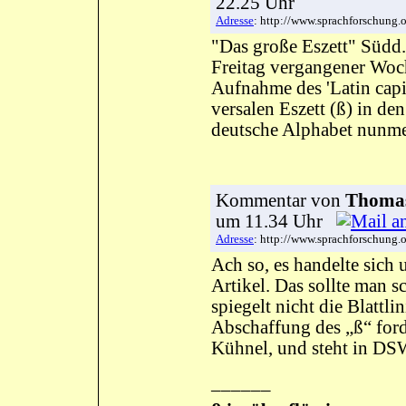
22.25 Uhr
Adresse
: http://www.sprachforschun
"Das große Eszett" Südd. 
Freitag vergangener Woc
Aufnahme des 'Latin capit
versalen Eszett (ß) in de
deutsche Alphabet nunmeh
Kommentar
von
Thomas
um 11.34 Uhr
Adresse
: http://www.sprachforschun
Ach so, es handelte sich 
Artikel. Das sollte man 
spiegelt nicht die Blattli
Abschaffung des „ß“ for
Kühnel, und steht in DSW
––––––