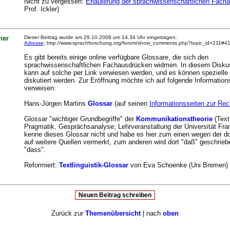
Nicht zu vergessen:
Erläuterung der sprachwissenschaftlichen Fach
Prof. Ickler)
ner
Dieser Beitrag wurde am 29.10.2008 um 14.34 Uhr eingetragen.
Adresse
: http://www.sprachforschung.org/forum/show_comments.php?topic_id=211#4
Es gibt bereits einige online verfügbare Glossare, die sich den
sprachwissenschaftlichen Fachausdrücken widmen. In diesem Disku
kann auf solche per Link verwiesen werden, und es können spezielle
diskutiert werden. Zur Eröffnung möchte ich auf folgende Information
verweisen:
Hans-Jürgen Martins
Glossar
(auf seinen
Informationsseiten zur Rec
Glossar "wichtiger Grundbegriffe" der
Kommunikationstheorie
(Textl
Pragmatik, Gesprächsanalyse; Lehrveranstaltung der Universität Frank
kenne dieses Glossar nicht und habe es hier zum einen wegen der do
auf weitere Quellen vermerkt, zum anderen wird dort "daß" geschrieb
"dass".
Reformiert:
Textlinguistik-Glossar
von Eva Schoenke (Uni Bremen)
Zurück zur
Themenübersicht
| nach
oben