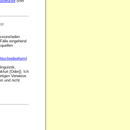
ausdrücke
(von
122
ssionsfaden
 Fälle eingehend
squellen
htschreibreform
)
inguistik,
furt [Oder]). Ich
rtigen Verweise
en und nicht