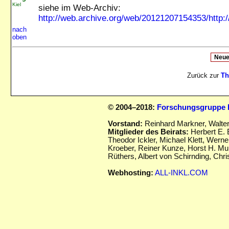
Kiel
siehe im Web-Archiv:
http://web.archive.org/web/20121207154353/http:
nach
oben
Zurück zur
Th
© 2004–2018:
Forschungsgruppe D
Vorstand:
Reinhard Markner, Walte
Mitglieder des Beirats:
Herbert E. 
Theodor Ickler,
Michael Klett, Werne
Kroeber, Reiner Kunze, Horst H. Mu
Rüthers, Albert von Schirnding,
Chris
Webhosting:
ALL-INKL.COM