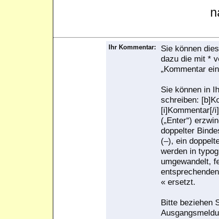
n
Ihr Kommentar:
Sie können dies
dazu die mit * 
„Kommentar ein
Sie können in I
schreiben: [b]K
[i]Kommentar[/i]
(„Enter“) erzwi
doppelter Bindes
(–), ein doppelt
werden in typog
umgewandelt, f
entsprechenden
« ersetzt.
Bitte beziehen S
Ausgangsmeldu